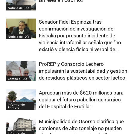
la Pelea en Osorno»
Noticia del Día
Senador Fidel Espinoza tras
confirmación de investigación de
Fiscalía por presunto incidente de
Noticia del Día
violencia intrafamiliar señala que “no
existió violencia física ni verbal de...
ProREP y Consorcio Lechero
impulsarán la sustentabilidad y gestión
de residuos plásticos en sector lácteo
Campo al Día
Aprueban más de $620 millones para
equipar el futuro pabellón quirúrgico
Informando
del Hospital de Frutillar
Primero
Municipalidad de Osorno clarifica que
camiones de alto tonelaje no pueden
Informando