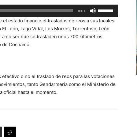
arriba/abajo
Utiliza
00:00
para
las
aumentar
 el estado financie el traslados de reos a sus locales
teclas
o
o El León, Lago Vidal, Los Morros, Torrentoso, León
de
disminuir
r a no ser que se trasladen unos 700 kilómetros,
flecha
el
lo de Cochamó.
arriba/abajo
volumen.
para
aumentar
o
 efectivo o no el traslado de reos para las votaciones
disminuir
movimientos, tanto Gendarmería como el Ministerio de
el
a oficial hasta el momento.
volumen.