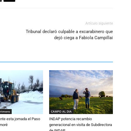
Artículo siguiente
Tribunal declaró culpable a excarabinero que
dejó ciega a Fabiola Campillai
Primero
CAMPO AL DIA
nte esta jornada el Paso
INDAP potencia recambio
amoré
generacional en visita de Subdirectora
de INDAP