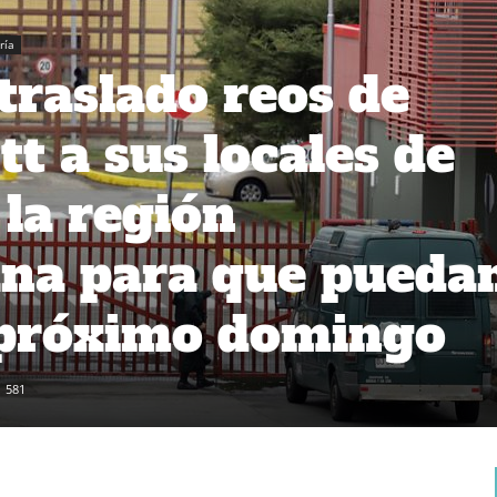
ría
traslado reos de
t a sus locales de
 la región
ana para que pueda
 próximo domingo
581