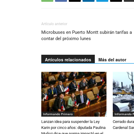
Artículo anterior
Microbuses en Puerto Montt subirán tarifas a
contar del próximo lunes
Artículos relacionados
Más del autor
Informando Primero
Informando 
Lanzan idea para suspender la Ley
Cerrado dura
Karin por cinco años: diputada Paulina
Cardenal S
Muñoz dice que norma impactó en el