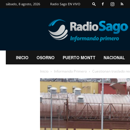
sábado, 8 agosto, 2026
Radio Sago EN VIVO
RadioSago
INICIO
OSORNO
PUERTO MONTT
NACIONAL
Inicio
Informando Primero
Cuestionan traslado reo