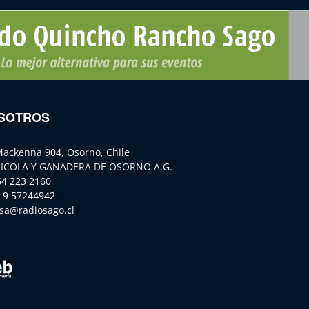
SOTROS
Mackenna 904, Osorno, Chile
ICOLA Y GANADERA DE OSORNO A.G.
64 223 2160
 9 57244942
sa@radiosago.cl