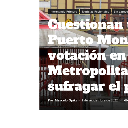
Informando Primero
Noticias Regionales
Sin catego
Cuestionan 
Puerto Mont
votación en
Metropolit
sufragar el
Por
Marcelo Opitz
-
1 de septiembre de 2022