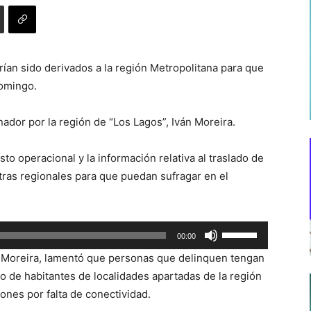
ían sido derivados a la región Metropolitana para que
domingo.
ador por la región de “Los Lagos”, Iván Moreira.
sto operacional y la información relativa al traslado de
otras regionales para que puedan sufragar en el
Utiliza
00:00
las
n Moreira, lamentó que personas que delinquen tengan
teclas
ro de habitantes de localidades apartadas de la región
de
ones por falta de conectividad.
flecha