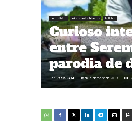
Actualidad
Informando Primero
Política
Curioso int
entre Sere
parodia de 
Por
Radio SAGO
-
18 de diciembre de 2019
5