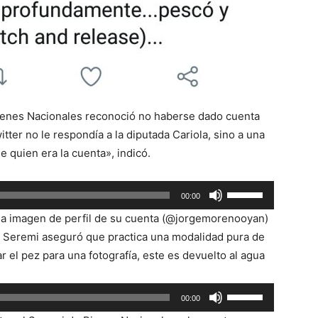
Bienes Nacionales reconoció no haberse dado cuenta
tter no le respondía a la diputada Cariola, sino a una
e quien era la cuenta», indicó.
Utiliza
00:00
las
a imagen de perfil de su cuenta (@jorgemorenooyan)
teclas
l Seremi aseguró que practica una modalidad pura de
de
 el pez para una fotografía, este es devuelto al agua
flecha
arriba/abajo
Utiliza
00:00
para
las