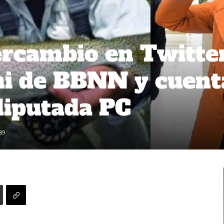
ercambio en Twitte
mi de BBNN y cuent
diputada PC
89