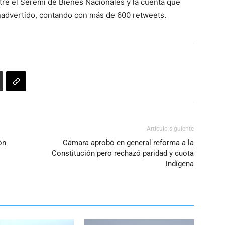
aumentar
tre el Seremi de Bienes Nacionales y la cuenta que
teclas
o
inadvertido, contando con más de 600 retweets.
de
disminuir
flecha
el
arriba/abajo
volumen.
para
aumentar
o
disminuir
el
volumen.
Artículo siguiente
ón
Cámara aprobó en general reforma a la
Constitución pero rechazó paridad y cuota
indígena