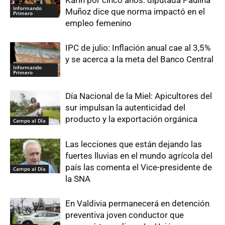
Karin por cinco años: diputada Paulina
Informando
Muñoz dice que norma impactó en el
Primero
empleo femenino
IPC de julio: Inflación anual cae al 3,5%
y se acerca a la meta del Banco Central
Informando
Primero
Día Nacional de la Miel: Apicultores del
sur impulsan la autenticidad del
producto y la exportación orgánica
Campo al Día
Las lecciones que están dejando las
fuertes lluvias en el mundo agrícola del
país las comenta el Vice-presidente de
Campo al Día
la SNA
En Valdivia permanecerá en detención
preventiva joven conductor que