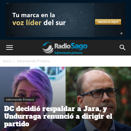
Inicio
Informando Primero
Informando Primero
DC decidió respaldar a Jara, y
Undurraga renunció a dirigir el
partido