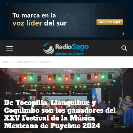
Inicio
Informando Primero
Informando Primero
Noticias Regionales
Panoramas
De Tocopilla, Llanquihue y
Coquimbo son los ganadores del
XXV Festival de la Música
Mexicana de Puyehue 2024