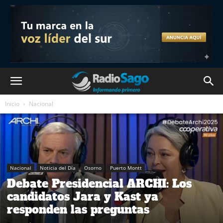
Inicio
Nacional
Nacional
Noticia del Día
Osorno
Puerto Montt
Debate Presidencial ARCHI: Los
candidatos Jara y Kast ya
responden las preguntas