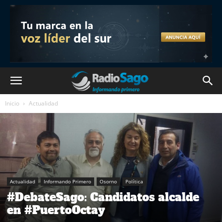
Inicio
Actualidad
Actualidad
Informando Primero
Osorno
Política
#DebateSago: Candidatos alcalde
en #PuertoOctay