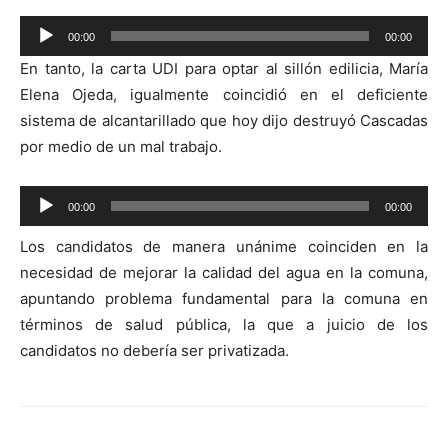
Reproductor
00:00
00:00
de
En tanto, la carta UDI para optar al sillón edilicia, María
audio
Elena Ojeda, igualmente coincidió en el deficiente
sistema de alcantarillado que hoy dijo destruyó Cascadas
por medio de un mal trabajo.
Reproductor
00:00
00:00
de
Los candidatos de manera unánime coinciden en la
audio
necesidad de mejorar la calidad del agua en la comuna,
apuntando problema fundamental para la comuna en
términos de salud pública, la que a juicio de los
candidatos no debería ser privatizada.