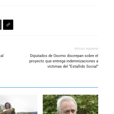
disminuir
el
volumen.
Artículo siguiente
tal
Diputados de Osorno discrepan sobre el
proyecto que entrega indemnizaciones a
víctimas del “Estallido Social”