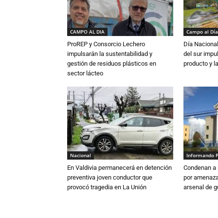
CAMPO AL DIA
Campo al Día
ProREP y Consorcio Lechero
Día Nacional
impulsarán la sustentabilidad y
del sur impu
gestión de residuos plásticos en
producto y l
sector lácteo
Nacional
Informando 
En Valdivia permanecerá en detención
Condenan a m
preventiva joven conductor que
por amenazas
provocó tragedia en La Unión
arsenal de g