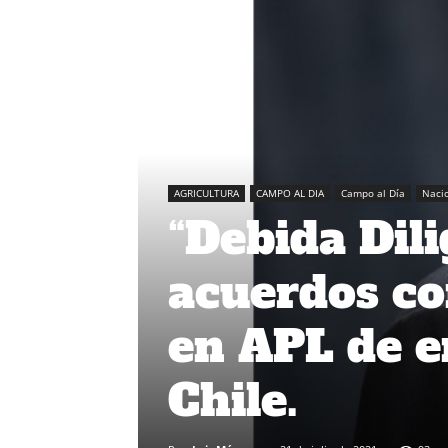
AGRICULTURA
CAMPO AL DIA
Campo al Día
Naci
“Debida Dili
acuerdos co
en APL de e
Chile.