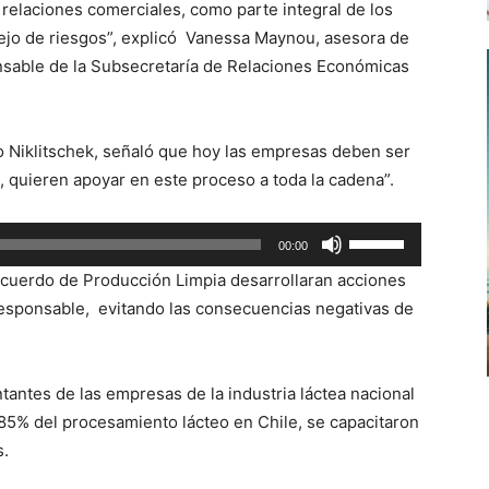
 relaciones comerciales, como parte integral de los
jo de riesgos”, explicó Vanessa Maynou, asesora de
sable de la Subsecretaría de Relaciones Económicas
o Niklitschek, señaló que hoy las empresas deben ser
, quieren apoyar en este proceso a toda la cadena”.
Utiliza
00:00
las
Acuerdo de Producción Limpia desarrollaran acciones
teclas
responsable, evitando las consecuencias negativas de
de
flecha
arriba/abajo
ntantes de las empresas de la industria láctea nacional
para
85% del procesamiento lácteo en Chile, se capacitaron
aumentar
s.
o