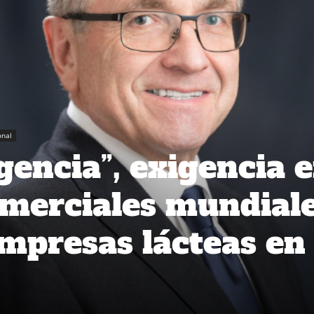
onal
gencia”, exigencia 
merciales mundiale
mpresas lácteas en