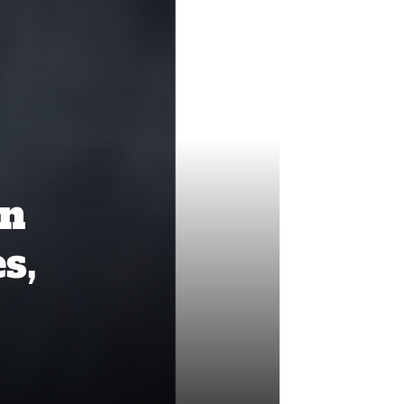
en
s,