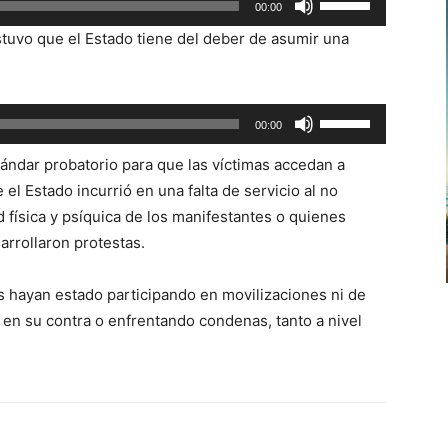
00:00
las
stuvo que el Estado tiene del deber de asumir una
teclas
de
flecha
Utiliza
00:00
arriba/abajo
las
para
stándar probatorio para que las víctimas accedan a
teclas
aumentar
el Estado incurrió en una falta de servicio al no
de
o
ad física y psíquica de los manifestantes o quienes
flecha
disminuir
arrollaron protestas.
arriba/abajo
el
para
volumen.
as hayan estado participando en movilizaciones ni de
aumentar
 en su contra o enfrentando condenas, tanto a nivel
o
disminuir
el
volumen.