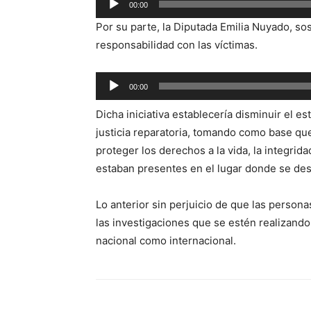
00:00
de
Por su parte, la Diputada Emilia Nuyado, so
audio
responsabilidad con las víctimas.
Reproductor
00:00
de
Dicha iniciativa establecería disminuir el e
audio
justicia reparatoria, tomando como base que 
proteger los derechos a la vida, la integrid
estaban presentes en el lugar donde se des
Lo anterior sin perjuicio de que las person
las investigaciones que se estén realizando
nacional como internacional.