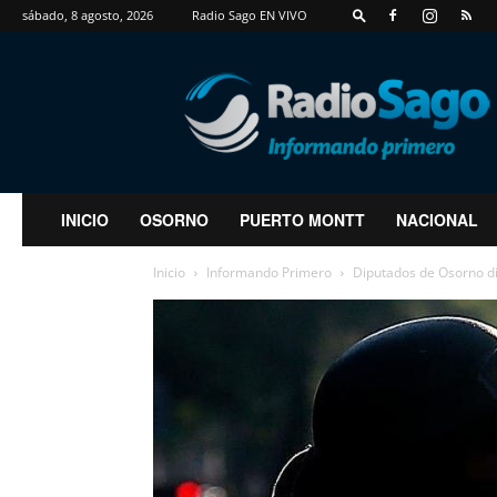
sábado, 8 agosto, 2026
Radio Sago EN VIVO
RadioSago
INICIO
OSORNO
PUERTO MONTT
NACIONAL
Inicio
Informando Primero
Diputados de Osorno di