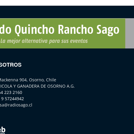
SOTROS
Mackenna 904, Osorno, Chile
ICOLA Y GANADERA DE OSORNO A.G.
64 223 2160
 9 57244942
sa@radiosago.cl