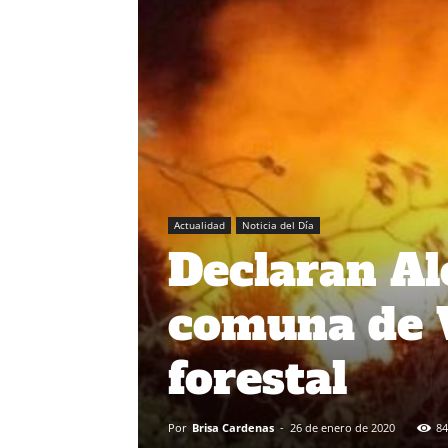
Actualidad
Noticia del Día
Declaran Al
comuna de V
forestal
Por
Brisa Cardenas
-
26 de enero de 2020
84