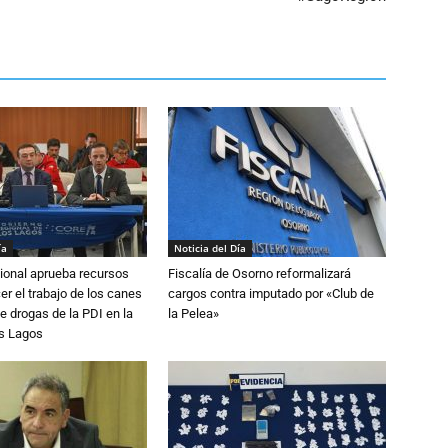
ía
Noticia del Día
ional aprueba recursos
Fiscalía de Osorno reformalizará
er el trabajo de los canes
cargos contra imputado por «Club de
e drogas de la PDI en la
la Pelea»
os Lagos