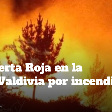
erta Roja en la
aldivia por incend
9