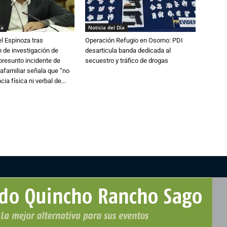
ía
Noticia del Día
l Espinoza tras
Operación Refugio en Osorno: PDI
 de investigación de
desarticula banda dedicada al
 presunto incidente de
secuestro y tráfico de drogas
trafamiliar señala que “no
cia física ni verbal de...