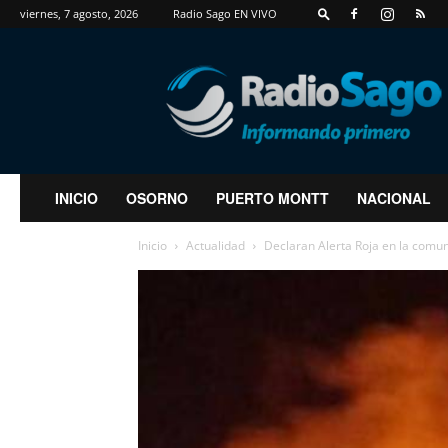
viernes, 7 agosto, 2026
Radio Sago EN VIVO
RadioSago
INICIO
OSORNO
PUERTO MONTT
NACIONAL
Inicio
Actualidad
Declaran Alerta Roja en la comun