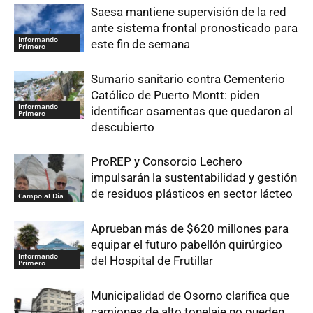
Saesa mantiene supervisión de la red
ante sistema frontal pronosticado para
Informando
este fin de semana
Primero
Sumario sanitario contra Cementerio
Católico de Puerto Montt: piden
Informando
identificar osamentas que quedaron al
Primero
descubierto
ProREP y Consorcio Lechero
impulsarán la sustentabilidad y gestión
de residuos plásticos en sector lácteo
Campo al Día
Aprueban más de $620 millones para
equipar el futuro pabellón quirúrgico
Informando
del Hospital de Frutillar
Primero
Municipalidad de Osorno clarifica que
camiones de alto tonelaje no pueden