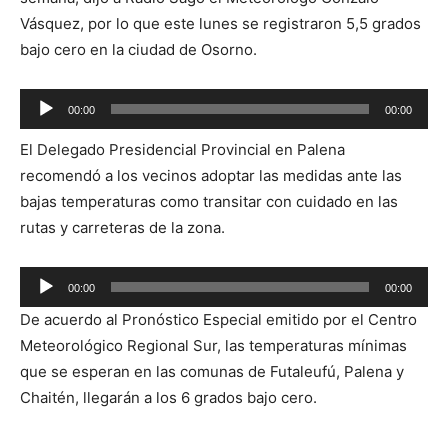
Vásquez, por lo que este lunes se registraron 5,5 grados
bajo cero en la ciudad de Osorno.
Reproductor
00:00
00:00
de
El Delegado Presidencial Provincial en Palena
audio
recomendó a los vecinos adoptar las medidas ante las
bajas temperaturas como transitar con cuidado en las
rutas y carreteras de la zona.
Reproductor
00:00
00:00
de
De acuerdo al Pronóstico Especial emitido por el Centro
audio
Meteorológico Regional Sur, las temperaturas mínimas
que se esperan en las comunas de Futaleufú, Palena y
Chaitén, llegarán a los 6 grados bajo cero.