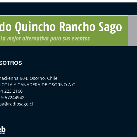
SOTROS
Mackenna 904, Osorno, Chile
ICOLA Y GANADERA DE OSORNO A.G.
64 223 2160
 9 57244942
sa@radiosago.cl