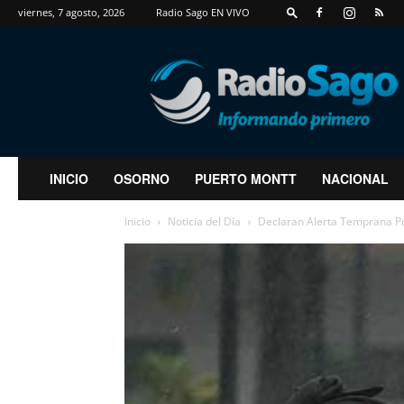
viernes, 7 agosto, 2026
Radio Sago EN VIVO
RadioSago
INICIO
OSORNO
PUERTO MONTT
NACIONAL
Inicio
Noticia del Día
Declaran Alerta Temprana Pre