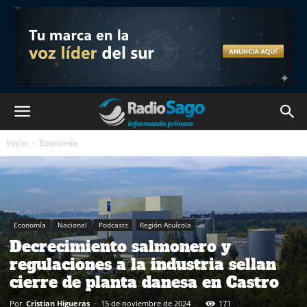
Inicio
Economía
Economía
Nacional
Podcasts
Región Acuícola
Decrecimiento salmonero y
regulaciones a la industria sellan
cierre de planta danesa en Castro
Por
Cristian Higueras
-
15 de noviembre de 2024
171