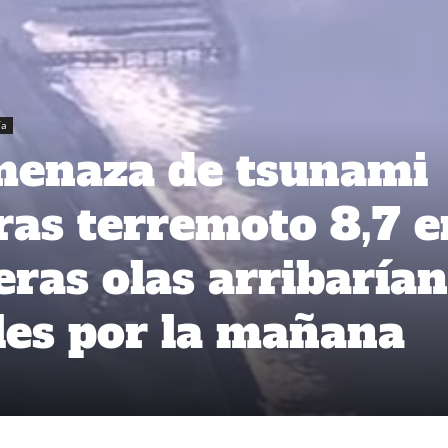
ía
menaza de tsunami
tras terremoto 8,7 e
eras olas arribarían
les por la mañana