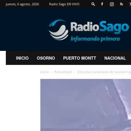
jueves, 6 agosto, 2026
Radio Sago EN VIVO
RadioSago
INICIO
OSORNO
PUERTO MONTT
NACIONAL
Inicio
Actualidad
Decretan amenaza de tsunami para