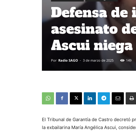
Defensa de 
asesinato d
Ascui niega
Por
Radio SAGO
-
3 de marzo de 2025
149
El Tribunal de Garantía de Castro decretó p
la exbailarina María Angélica Ascui, conside