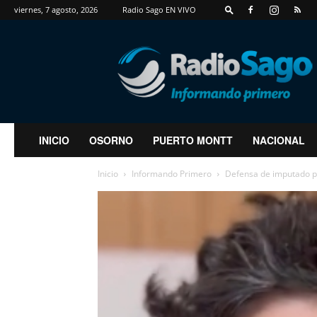
viernes, 7 agosto, 2026
Radio Sago EN VIVO
RadioSago
INICIO
OSORNO
PUERTO MONTT
NACIONAL
Inicio
Informando Primero
Defensa de imputado po