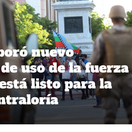
boró nuevo
de uso de la fuerza
está listo para la
ntraloría