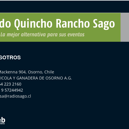
SOTROS
Mackenna 904, Osorno, Chile
ICOLA Y GANADERA DE OSORNO A.G.
64 223 2160
 9 57244942
sa@radiosago.cl