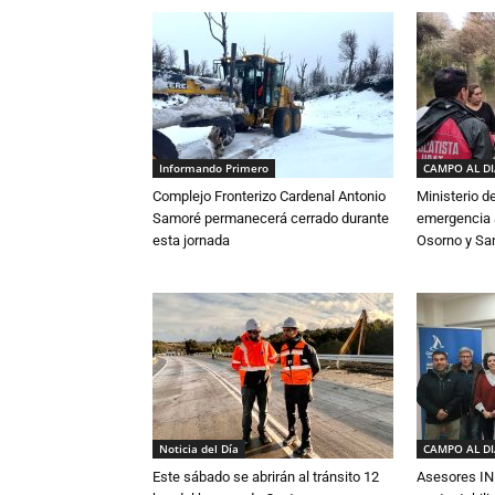
Informando Primero
CAMPO AL D
Complejo Fronterizo Cardenal Antonio
Ministerio d
Samoré permanecerá cerrado durante
emergencia a
esta jornada
Osorno y Sa
Noticia del Día
CAMPO AL D
Este sábado se abrirán al tránsito 12
Asesores IN