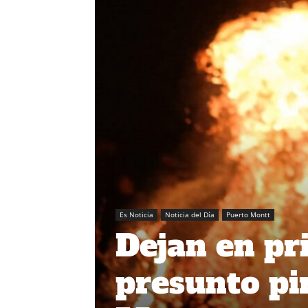
Es Noticia
Noticia del Día
Puerto Montt
Dejan en pr
presunto p