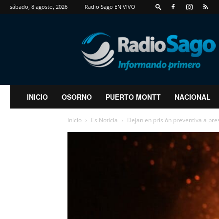
sábado, 8 agosto, 2026
Radio Sago EN VIVO
RadioSago
INICIO
OSORNO
PUERTO MONTT
NACIONAL
Inicio
Es Noticia
Dejan en prisión preventiva a pr