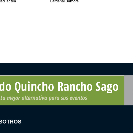
dad láctea
Cardenal Samoré
SOTROS