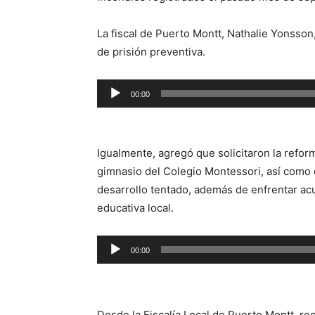
La fiscal de Puerto Montt, Nathalie Yonsson
de prisión preventiva.
Reproductor
00:00
de
audio
Igualmente, agregó que solicitaron la refor
gimnasio del Colegio Montessori, así como 
desarrollo tentado, además de enfrentar acu
educativa local.
Reproductor
00:00
de
audio
Desde la Fiscalía Local de Puerto Montt, re