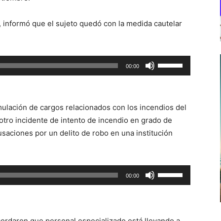
, informó que el sujeto quedó con la medida cautelar
Utiliza
00:00
las
teclas
de
mulación de cargos relacionados con los incendios del
flecha
otro incidente de intento de incendio en grado de
arriba/abajo
saciones por un delito de robo en una institución
para
aumentar
o
Utiliza
00:00
disminuir
las
el
teclas
volumen.
de
cordaron que personal especializado está llevando a