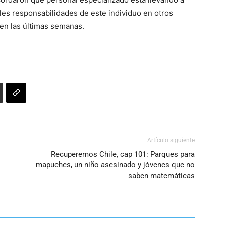
flecha
les responsabilidades de este individuo en otros
arriba/abajo
en las últimas semanas.
para
aumentar
o
disminuir
el
volumen.
Artículo siguiente
Recuperemos Chile, cap 101: Parques para
mapuches, un niño asesinado y jóvenes que no
saben matemáticas