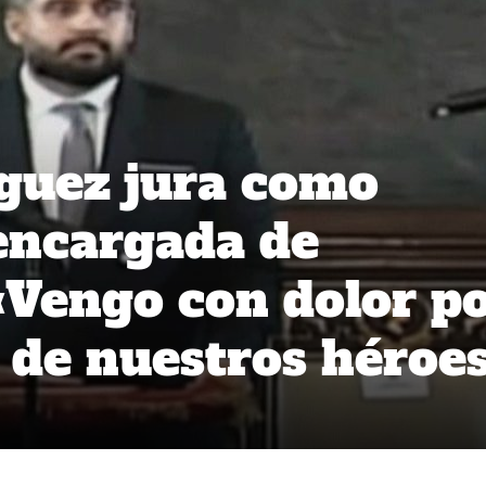
guez jura como
encargada de
«Vengo con dolor p
o de nuestros héroe