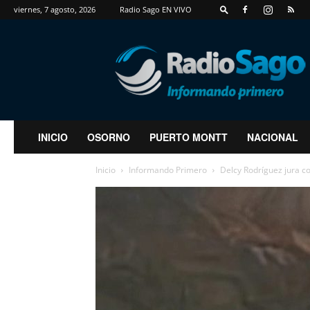
viernes, 7 agosto, 2026
Radio Sago EN VIVO
RadioSago
INICIO
OSORNO
PUERTO MONTT
NACIONAL
Inicio
Informando Primero
Delcy Rodríguez jura c