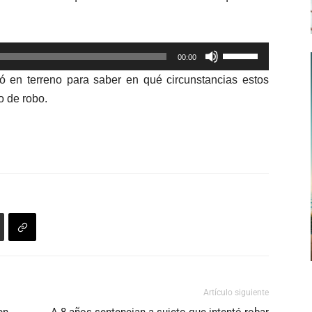
Utiliza
00:00
las
jó en terreno para saber en qué circunstancias estos
teclas
to de robo.
de
flecha
arriba/abajo
para
aumentar
o
disminuir
el
volumen.
Artículo siguiente