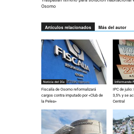
Traspasan terreno para solución habitacional 
Osorno
Artículos relacionados
Más del autor
Noticia del Día
Informando 
Fiscalía de Osorno reformalizará
IPC de julio:
cargos contra imputado por «Club de
3,5% y se ac
la Pelea»
Central