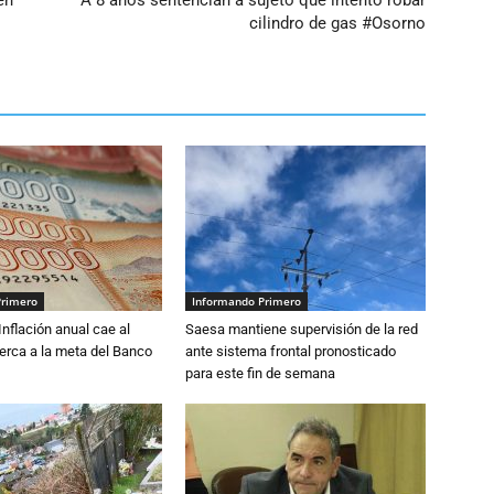
en
A 8 años sentencian a sujeto que intentó robar
cilindro de gas #Osorno
Primero
Informando Primero
 Inflación anual cae al
Saesa mantiene supervisión de la red
erca a la meta del Banco
ante sistema frontal pronosticado
para este fin de semana