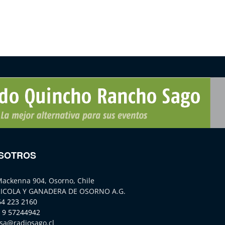
SOTROS
Mackenna 904, Osorno, Chile
ICOLA Y GANADERA DE OSORNO A.G.
64 223 2160
 9 57244942
sa@radiosago.cl