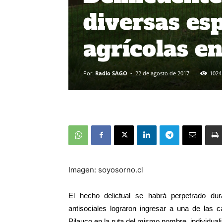
diversas esp
agrícolas e
Por
Radio SAGO
-
22 de agosto de 2017
1024
Imagen: soyosorno.cl
El hecho delictual se habrá perpetrado d
antisociales lograron ingresar a una de las
Pilauco en la ruta del mismo nombre, individua