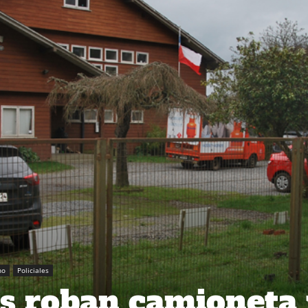
no
Policiales
s roban camioneta 