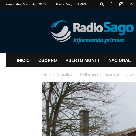
miércoles, 5 agosto, 2026
Radio Sago EN VIVO
RadioSago
INICIO
OSORNO
PUERTO MONTT
NACIONAL
Inicio
Actualidad
Delincuentes roban camioneta y d