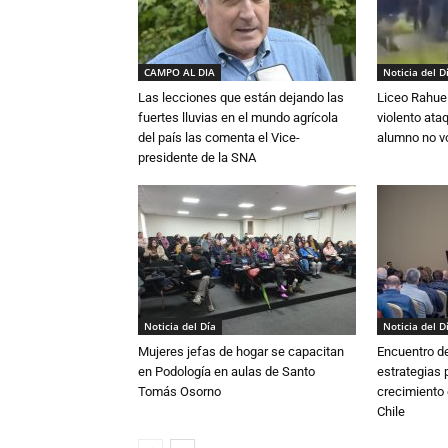
CAMPO AL DIA
Noticia del D
Las lecciones que están dejando las
Liceo Rahue 
fuertes lluvias en el mundo agrícola
violento ata
del país las comenta el Vice-
alumno no vo
presidente de la SNA
Noticia del Día
Noticia del D
Mujeres jefas de hogar se capacitan
Encuentro de
en Podología en aulas de Santo
estrategias p
Tomás Osorno
crecimiento 
Chile