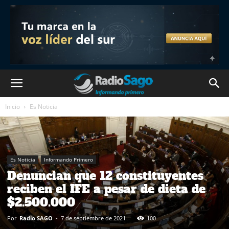
Inicio
Es Noticia
Es Noticia
Informando Primero
Denuncian que 12 constituyentes
reciben el IFE a pesar de dieta de
$2.500.000
Por
Radio SAGO
-
7 de septiembre de 2021
100