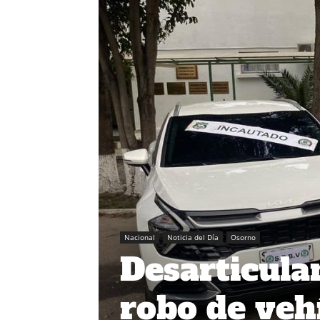
Nacional
Noticia del Día
Osorno
Desarticula
robo de veh