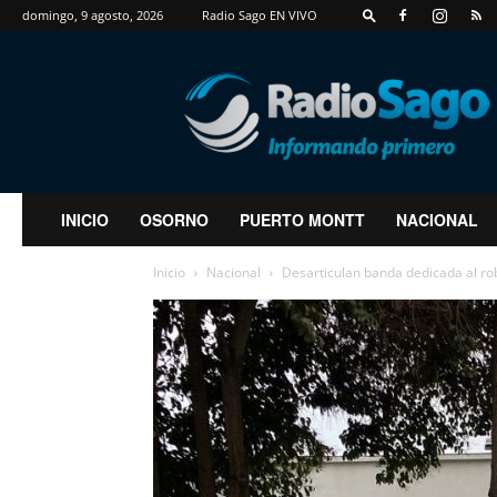
domingo, 9 agosto, 2026
Radio Sago EN VIVO
RadioSago
INICIO
OSORNO
PUERTO MONTT
NACIONAL
Inicio
Nacional
Desarticulan banda dedicada al rob