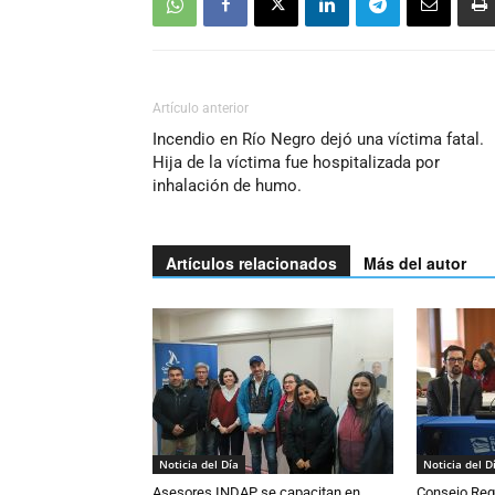
Artículo anterior
Incendio en Río Negro dejó una víctima fatal.
Hija de la víctima fue hospitalizada por
inhalación de humo.
Artículos relacionados
Más del autor
Noticia del Día
Noticia del D
Asesores INDAP se capacitan en
Consejo Reg