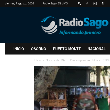
viernes, 7 agosto, 2026
Radio Sago EN VIVO
RadioSago
INICIO
OSORNO
PUERTO MONTT
NACIONAL
Inicio
Noticia del Día
Desempleo se ubica en 7,9% e