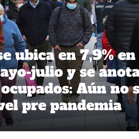
e ubica en 7,9% en
ayo-julio y se anot
e ocupados: Aún no 
vel pre pandemia