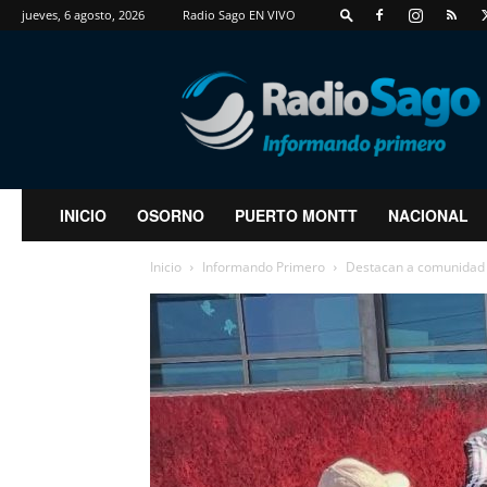
jueves, 6 agosto, 2026
Radio Sago EN VIVO
RadioSago
INICIO
OSORNO
PUERTO MONTT
NACIONAL
Inicio
Informando Primero
Destacan a comunidad e