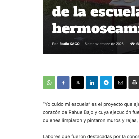
de la escuel
hermoseamie
Por
Radio SAGO
-
6 de noviembre de 2025
6
“Yo cuido mi escuela” es el proyecto que eje
corazón de Rahue Bajo y cuya ejecución fue
quienes limpiaron y pintaron muros y rejas
Labores que fueron destacadas por la conce