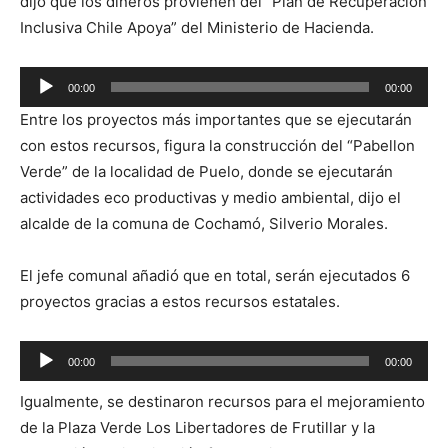
dijo que los dineros provienen del “Plan de Recuperación
Inclusiva Chile Apoya” del Ministerio de Hacienda.
Reproductor
00:00
00:00
de
Entre los proyectos más importantes que se ejecutarán
audio
con estos recursos, figura la construcción del “Pabellon
Verde” de la localidad de Puelo, donde se ejecutarán
actividades eco productivas y medio ambiental, dijo el
alcalde de la comuna de Cochamó, Silverio Morales.
El jefe comunal añadió que en total, serán ejecutados 6
proyectos gracias a estos recursos estatales.
Reproductor
00:00
00:00
de
Igualmente, se destinaron recursos para el mejoramiento
audio
de la Plaza Verde Los Libertadores de Frutillar y la