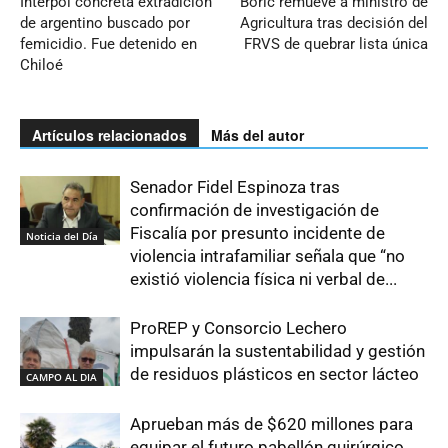
Interpol concreta extradición
Boric remueve a ministro de
de argentino buscado por
Agricultura tras decisión del
femicidio. Fue detenido en
FRVS de quebrar lista única
Chiloé
Artículos relacionados
Más del autor
Senador Fidel Espinoza tras
confirmación de investigación de
Fiscalía por presunto incidente de
Noticia del Día
violencia intrafamiliar señala que “no
existió violencia física ni verbal de...
ProREP y Consorcio Lechero
impulsarán la sustentabilidad y gestión
de residuos plásticos en sector lácteo
CAMPO AL DIA
Aprueban más de $620 millones para
equipar el futuro pabellón quirúrgico