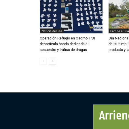
Noticia del Día
Campo al Día
Operación Refugio en Osorno: PDI
Día Nacional
desarticula banda dedicada al
del sur impu
secuestro y tráfico de drogas
producto y l