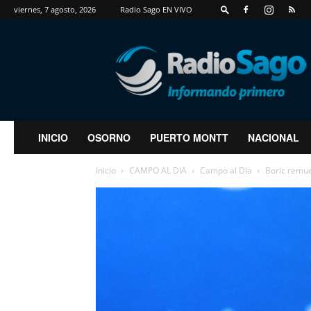
viernes, 7 agosto, 2026
Radio Sago EN VIVO
RadioSago
INICIO
OSORNO
PUERTO MONTT
NACIONAL
Inicio
CAMPO AL DIA
Campo al Día
Boric remue