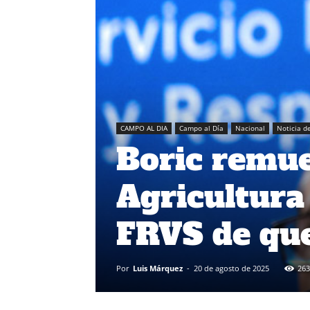
CAMPO AL DIA
Campo al Día
Nacional
Noticia de
Boric remue
Agricultura 
FRVS de que
Por
Luis Márquez
-
20 de agosto de 2025
263