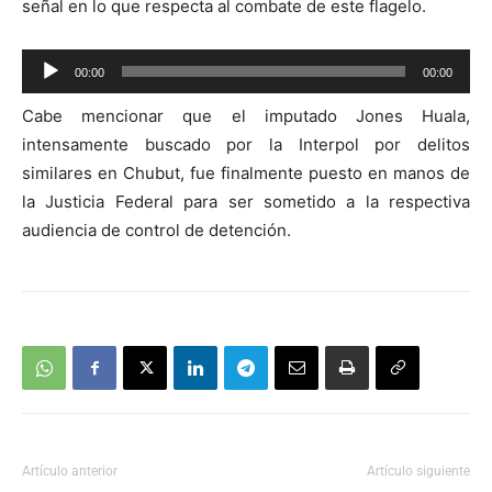
señal en lo que respecta al combate de este flagelo.
Reproductor
00:00
00:00
de
Cabe mencionar que el imputado Jones Huala,
audio
intensamente buscado por la Interpol por delitos
similares en Chubut, fue finalmente puesto en manos de
la Justicia Federal para ser sometido a la respectiva
audiencia de control de detención.
Artículo anterior
Artículo siguiente