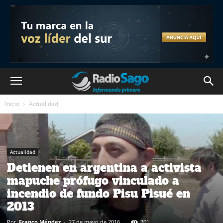
Inicio
Actualidad
Actualidad
Detienen en argentina a activista
mapuche prófugo vinculado a
incendio de fundo Pisu Pisué en
2013
Por
Franco Méndez
-
27 de mayo de 2016
701