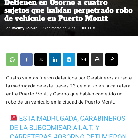
Detienen en Osorno a cuatro
sujetos que habían perpetrado robo
de vehículo en Puerto Montt
Por
Raelmy Bolivar
-
23 de marzo de 2023
1118
Cuatro sujetos fueron detenidos por Carabineros durante
la madrugada de este jueves 23 de marzo en la carretera
entre Puerto Montt y Osorno que habían cometido un
robo de un vehículo en la ciudad de Puerto Montt.
ESTA MADRUGADA, CARABINEROS
DE LA SUBCOMISARÍA I.A.T. Y
CARRETERAS
#OSORNO
DETUVIERON