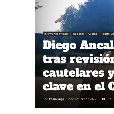
Informando Primero
Nacional
Osorno
Puerto Mo
Diego Ancal
tras revisi
cautelares y
clave en el
Por
Radio Sago
-
2 de octubre de 2025
117