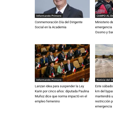
Informando Primero
CAMPO AL D
Conmemoración Día del Dirigente
Ministerio d
Social en la Academia
emergencia a
Osorno y Sa
Informando Primero
Noticia del D
Lanzan idea para suspender la Ley
Este sábado 
Karin por cinco años: diputada Paulina
km del bypas
Muñoz dice que norma impactó en el
mantendrá u
empleo femenino
restricción p
emergencia