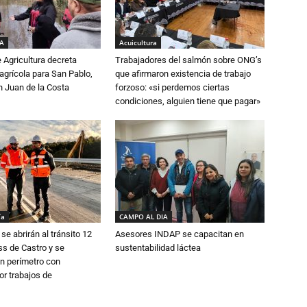
IA
Acuicultura
e Agricultura decreta
Trabajadores del salmón sobre ONG’s
grícola para San Pablo,
que afirmaron existencia de trabajo
n Juan de la Costa
forzoso: «si perdemos ciertas
condiciones, alguien tiene que pagar»
ía
CAMPO AL DIA
se abrirán al tránsito 12
Asesores INDAP se capacitan en
s de Castro y se
sustentabilidad láctea
n perímetro con
or trabajos de