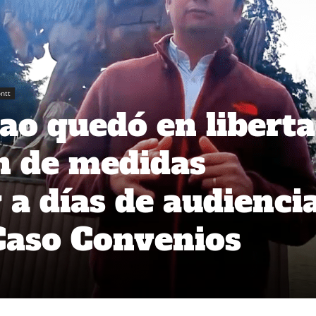
ntt
ao quedó en libert
ón de medidas
 a días de audienci
 Caso Convenios