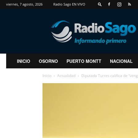
viernes, 7 agosto, 2026
Radio Sago EN VIVO
RadioSago
INICIO
OSORNO
PUERTO MONTT
NACIONAL
Inicio
Actualidad
Diputada Turres califica de “ven