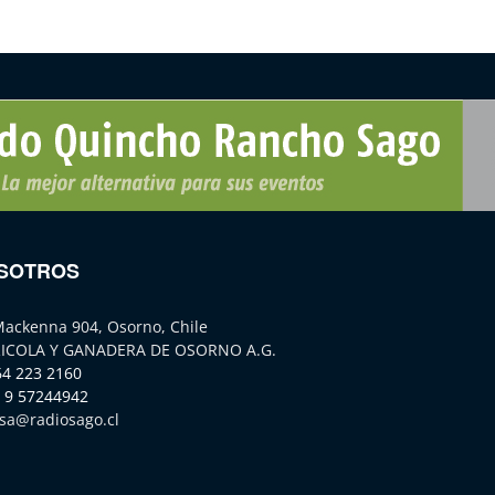
SOTROS
Mackenna 904, Osorno, Chile
ICOLA Y GANADERA DE OSORNO A.G.
64 223 2160
 9 57244942
sa@radiosago.cl