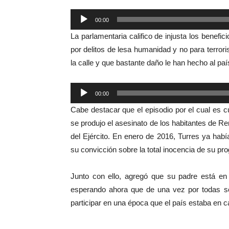
Reproductor
00:00
de
La parlamentaria califico de injusta los benefi
audio
por delitos de lesa humanidad y no para terror
la calle y que bastante daño le han hecho al paí
Reproductor
00:00
de
Cabe destacar que el episodio por el cual es 
audio
se produjo el asesinato de los habitantes de Re
del Ejército. En enero de 2016, Turres ya habí
su convicción sobre la total inocencia de su pro
Junto con ello, agregó que su padre está en 
esperando ahora que de una vez por todas se
participar en una época que el país estaba en c