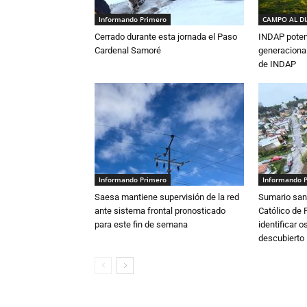
Informando Primero
CAMPO AL D
Cerrado durante esta jornada el Paso
INDAP poten
Cardenal Samoré
generacional
de INDAP
Informando Primero
Informando 
Saesa mantiene supervisión de la red
Sumario sani
ante sistema frontal pronosticado
Católico de 
para este fin de semana
identificar 
descubierto