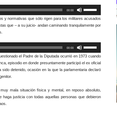
Utiliza
00:00
las
cios y normativas que sólo rigen para los militares acusados
teclas
istas que – a su juicio- andan caminando tranquilamente por
de
s.
flecha
arriba/abajo
Utiliza
00:00
para
las
aumentar
cuestionado el Padre de la Diputada ocurrió en 1973 cuando
teclas
o
nca, episodio en donde presuntamente participó el ex oficial
de
disminuir
a sido detenido, ocasión en la que la parlamentaria declaró
flecha
el
genitor.
arriba/abajo
volumen.
para
muy mala situación física y mental, en reposo absoluto,
aumentar
 haga justicia con todas aquellas personas que debieron
o
aos.
disminuir
el