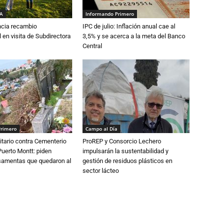
IA
Informando Primero
cia recambio
IPC de julio: Inflación anual cae al
 en visita de Subdirectora
3,5% y se acerca a la meta del Banco
Central
Primero
Campo al Día
tario contra Cementerio
ProREP y Consorcio Lechero
Puerto Montt: piden
impulsarán la sustentabilidad y
osamentas que quedaron al
gestión de residuos plásticos en
sector lácteo