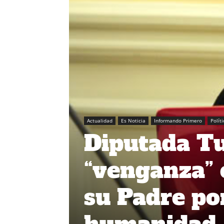
Actualidad
Es Noticia
Informando Primero
Políti
Diputada Tu
“venganza” 
su Padre por