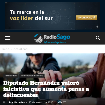
Inicio
Actualidad
Actualidad
Informando Primero
Diputado Hernández valoró
iniciativa que aumenta penas a
delincuentes
Por
Eric Paredes
-
22 de enero de 2020
67