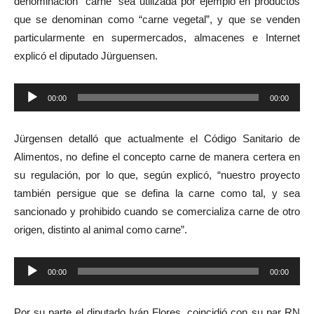
denominación “carne” sea utilizada por ejemplo en productos
que se denominan como “carne vegetal”, y que se venden
particularmente en supermercados, almacenes e Internet
explicó el diputado Jürguensen.
Reproductor
00:00
00:00
de
audio
Jürgensen detalló que actualmente el Código Sanitario de
Alimentos, no define el concepto carne de manera certera en
su regulación, por lo que, según explicó, “nuestro proyecto
también persigue que se defina la carne como tal, y sea
sancionado y prohibido cuando se comercializa carne de otro
origen, distinto al animal como carne”.
Reproductor
00:00
00:00
de
audio
Por su parte el diputado Iván Flores, coincidió con su par RN