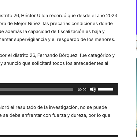
istrito 26, Héctor Ulloa recordó que desde el año 2023
ora de Mejor Niñez, las precarias condiciones donde
e además la capacidad de fiscalización es baja y
entar supervigilancia y el resguardo de los menores.
por el distrito 26, Fernando Bórquez, fue categórico y
y anunció que solicitará todos los antecedentes al
Utiliza
00:00
las
teclas
aloró el resultado de la investigación, no se puede
de
e se debe enfrentar con fuerza y dureza, por lo que
flecha
arriba/abajo
para