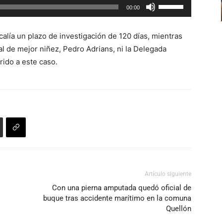
Utiliza
00:00
aumentar
las
o
teclas
disminuir
scalía un plazo de investigación de 120 días, mientras
de
el
al de mejor niñez, Pedro Adrians, ni la Delegada
flecha
volumen.
rido a este caso.
arriba/abajo
para
aumentar
o
disminuir
el
volumen.
Artículo siguiente
Con una pierna amputada quedó oficial de
buque tras accidente marítimo en la comuna
Quellón