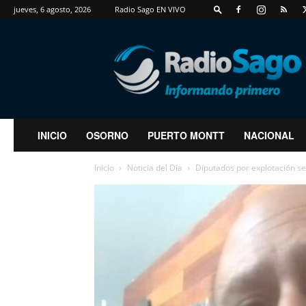
jueves, 6 agosto, 2026
Radio Sago EN VIVO
RadioSago
INICIO
OSORNO
PUERTO MONTT
NACIONAL
Inicio
Noticia del Día
Diputados por explotación sex