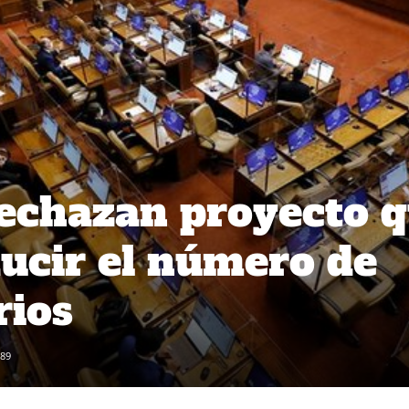
echazan proyecto 
ucir el número de
rios
89