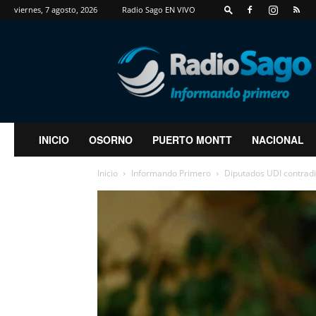
viernes, 7 agosto, 2026
Radio Sago EN VIVO
RadioSago
INICIO
OSORNO
PUERTO MONTT
NACIONAL
Inicio
Informando Primero
Diputados UDI contradice