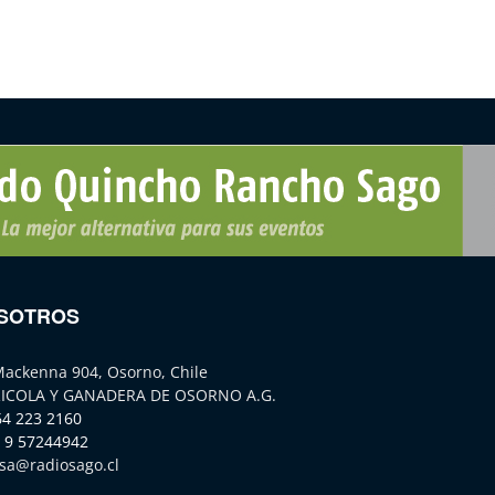
SOTROS
Mackenna 904, Osorno, Chile
ICOLA Y GANADERA DE OSORNO A.G.
64 223 2160
 9 57244942
sa@radiosago.cl