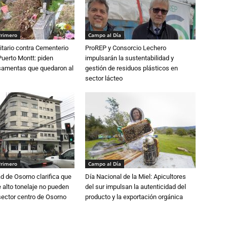
Primero
Campo al Día
tario contra Cementerio
ProREP y Consorcio Lechero
Puerto Montt: piden
impulsarán la sustentabilidad y
osamentas que quedaron al
gestión de residuos plásticos en
sector lácteo
Primero
Campo al Día
d de Osorno clarifica que
Día Nacional de la Miel: Apicultores
alto tonelaje no pueden
del sur impulsan la autenticidad del
 sector centro de Osorno
producto y la exportación orgánica