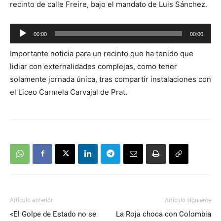
recinto de calle Freire, bajo el mandato de Luis Sánchez.
Reproductor
00:00
00:00
de
Importante noticia para un recinto que ha tenido que
audio
lidiar con externalidades complejas, como tener
solamente jornada única, tras compartir instalaciones con
el Liceo Carmela Carvajal de Prat.
Artículo anterior
Artículo siguiente
«El Golpe de Estado no se
La Roja choca con Colombia