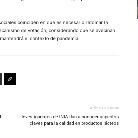
volumen.
arriba/abajo
para
 sociales coinciden en que es necesario retomar la
aumentar
 mecanismo de votación, considerando que se avecinan
o
 mantendrá el contexto de pandemia.
disminuir
el
volumen.
Artículo siguiente
1
Investigadores de INIA dan a conocer aspectos
claves para la calidad en productos lácteos