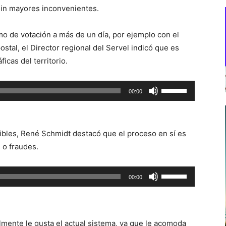
 sin mayores inconvenientes.
mo de votación a más de un día, por ejemplo con el
postal, el Director regional del Servel indicó que es
icas del territorio.
Utiliza
00:00
las
teclas
de
bles, René Schmidt destacó que el proceso en sí es
flecha
 o fraudes.
arriba/abajo
para
Utiliza
00:00
aumentar
las
o
teclas
disminuir
de
el
lmente le gusta el actual sistema, ya que le acomoda
flecha