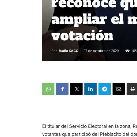
reconoce qu
ampliar el 
votación
Por
Radio SAGO
-
27 de octubre de 2020
185
El titular del Servicio Electoral en la zona
votantes que participó del Plebiscito del 