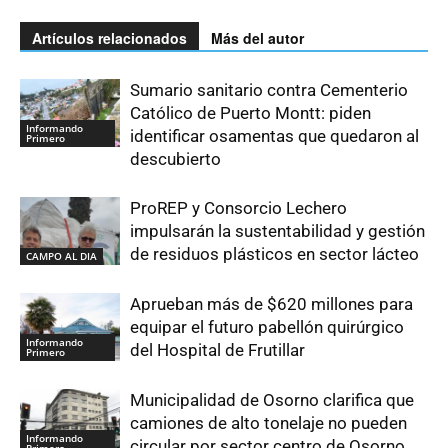
Artículos relacionados
Más del autor
Sumario sanitario contra Cementerio
Católico de Puerto Montt: piden
Informando
identificar osamentas que quedaron al
Primero
descubierto
ProREP y Consorcio Lechero
impulsarán la sustentabilidad y gestión
de residuos plásticos en sector lácteo
CAMPO AL DIA
Aprueban más de $620 millones para
equipar el futuro pabellón quirúrgico
Informando
del Hospital de Frutillar
Primero
Municipalidad de Osorno clarifica que
camiones de alto tonelaje no pueden
Informando
circular por sector centro de Osorno