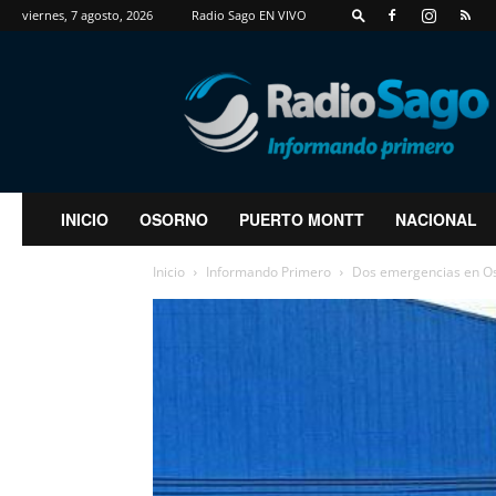
viernes, 7 agosto, 2026
Radio Sago EN VIVO
RadioSago
INICIO
OSORNO
PUERTO MONTT
NACIONAL
Inicio
Informando Primero
Dos emergencias en Oso