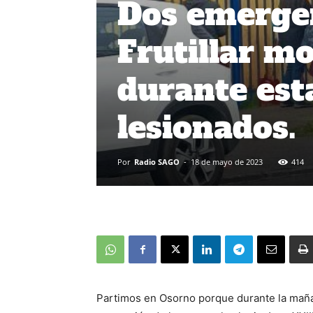
Dos emergen
Frutillar m
durante esta
lesionados.
Por
Radio SAGO
-
18 de mayo de 2023
414
Partimos en Osorno porque durante la mañ