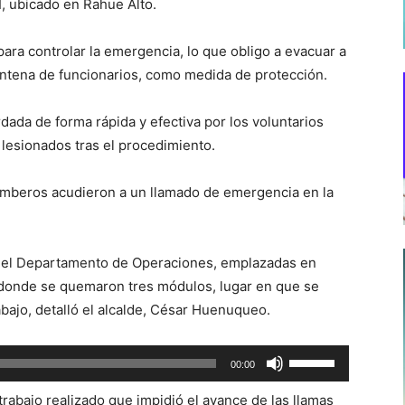
, ubicado en Rahue Alto.
para controlar la emergencia, lo que obligo a evacuar a
intena de funcionarios, como medida de protección.
ada de forma rápida y efectiva por los voluntarios
lesionados tras el procedimiento.
mberos acudieron a un llamado de emergencia en la
 del Departamento de Operaciones, emplazadas en
, donde se quemaron tres módulos, lugar en que se
ajo, detalló el alcalde, César Huenuqueo.
Utiliza
00:00
las
 trabajo realizado que impidió el avance de las llamas
teclas