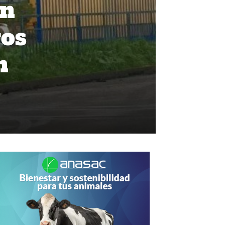
en
ros
n