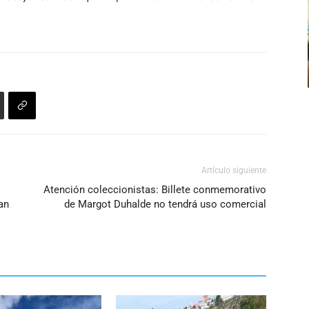
de
flecha
arriba/abajo
para
aumentar
o
disminuir
el
volumen.
Artículo siguiente
Atención coleccionistas: Billete conmemorativo
an
de Margot Duhalde no tendrá uso comercial