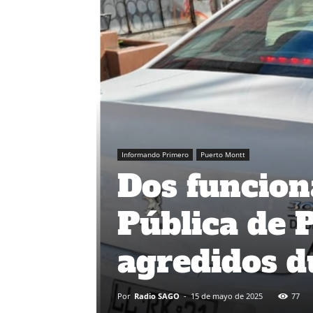
Informando Primero
Puerto Montt
Dos funcion
Pública de 
agredidos d
Por
Radio SAGO
-
15 de mayo de 2025
77