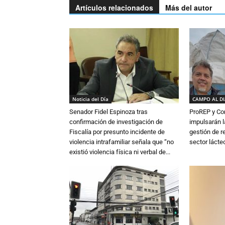
Artículos relacionados
Más del autor
Noticia del Día
CAMPO AL D
Senador Fidel Espinoza tras
ProREP y Co
confirmación de investigación de
impulsarán l
Fiscalía por presunto incidente de
gestión de r
violencia intrafamiliar señala que “no
sector lácte
existió violencia física ni verbal de...