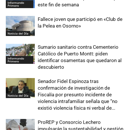
Informando
este fin de semana
Primero
Fallece joven que participó en «Club de
la Pelea en Osorno»
Noticia del Día
Sumario sanitario contra Cementerio
Católico de Puerto Montt: piden
Informando
identificar osamentas que quedaron al
Primero
descubierto
Senador Fidel Espinoza tras
confirmación de investigación de
Fiscalía por presunto incidente de
Noticia del Día
violencia intrafamiliar señala que “no
existió violencia física ni verbal de...
ProREP y Consorcio Lechero
impulsarán la sustentabilidad y gestión