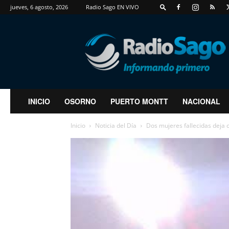
jueves, 6 agosto, 2026
Radio Sago EN VIVO
RadioSago
INICIO
OSORNO
PUERTO MONTT
NACIONAL
Inicio
Noticia del Día
Dos mujeres fallecidas deja 