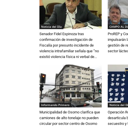
Noticia del Día
CAMPO AL D
Senador Fidel Espinoza tras
ProREP y Co
confirmación de investigación de
impulsarán l
Fiscalía por presunto incidente de
gestión de r
violencia intrafamiliar señala que “no
sector lácte
existió violencia física ni verbal de...
Informando Primero
Noticia del D
Municipalidad de Osorno clarifica que
Operación R
camiones de alto tonelaje no pueden
desarticula 
circular por sector centro de Osorno
secuestro y 