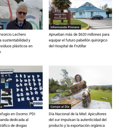
IA
Informando Primero
nsorcio Lechero
Aprueban más de $620 millones para
a sustentabilidad y
equipar el futuro pabellón quirúrgico
esiduos plásticos en
del Hospital de Frutillar
o
ía
Campo al Día
efugio en Osorno: PDI
Día Nacional de la Miel: Apicultores
banda dedicada al
del sur impulsan la autenticidad del
tráfico de drogas
producto y la exportación orgánica