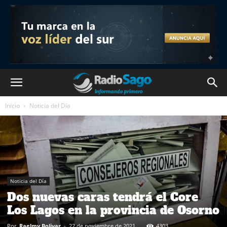
Inicio
Noticia del Día
Noticia del Día
Dos nuevas caras tendrá el Core
Los Lagos en la provincia de Osorno
Por
Raelmy Bolivar
-
22 de noviembre de 2021
4303