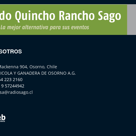
SOTROS
Mackenna 904, Osorno, Chile
ICOLA Y GANADERA DE OSORNO A.G.
64 223 2160
 9 57244942
sa@radiosago.cl