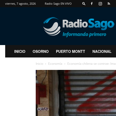
viernes, 7 agosto, 2026
Radio Sago EN VIVO
RadioSago
INICIO
OSORNO
PUERTO MONTT
NACIONAL
Inicio
Economía
Economía chilena se contrae: Ima