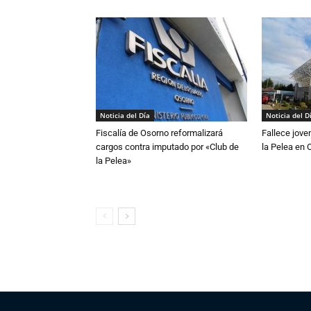
Noticia del Día
Noticia del D
Fiscalía de Osorno reformalizará
Fallece jove
cargos contra imputado por «Club de
la Pelea en 
la Pelea»