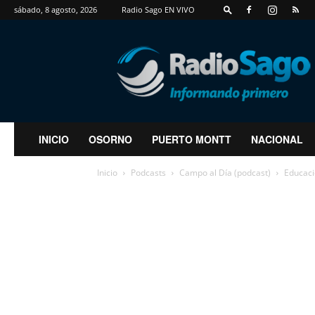
sábado, 8 agosto, 2026
Radio Sago EN VIVO
RadioSago
INICIO
OSORNO
PUERTO MONTT
NACIONAL
Inicio
Podcasts
Campo al Día (podcast)
Educaci