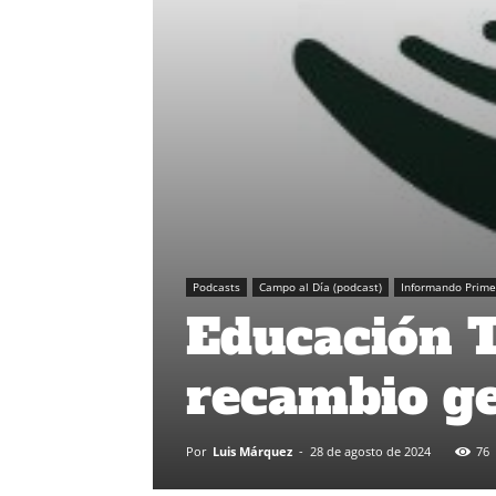
Podcasts
Campo al Día (podcast)
Informando Prime
Educación T
recambio ge
Por
Luis Márquez
-
28 de agosto de 2024
76