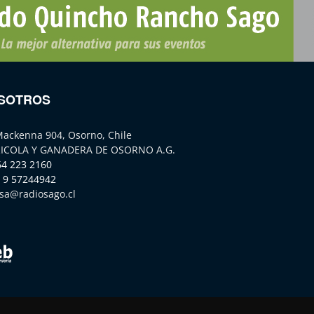
SOTROS
Mackenna 904, Osorno, Chile
ICOLA Y GANADERA DE OSORNO A.G.
64 223 2160
 9 57244942
sa@radiosago.cl