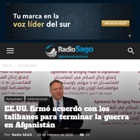
Inicio
Actualidad
Actualidad
Internacional
EE.UU. firmó acuerdo con los
talibanes para terminar la guerra
en Afganistán
Por
Radio SAGO
-
29 de febrero de 2020
59