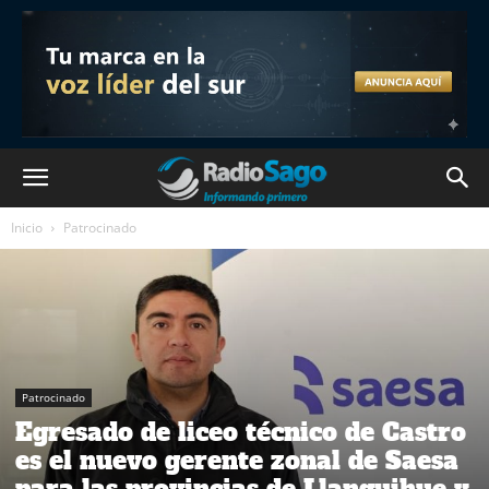
Inicio
Patrocinado
Patrocinado
Egresado de liceo técnico de Castro
es el nuevo gerente zonal de Saesa
para las provincias de Llanquihue y