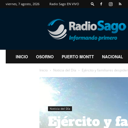
viernes, 7 agosto, 2026
Radio Sago EN VIVO
RadioSago
INICIO
OSORNO
PUERTO MONTT
NACIONAL
Inicio
Noticia del Día
Ejército y familiares despiden 
Noticia del Día
Ejército y f