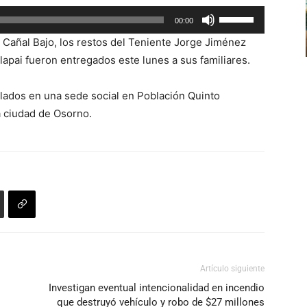
aumentar
Utiliza
00:00
o
las
disminuir
en Cañal Bajo, los restos del Teniente Jorge Jiménez
teclas
el
apai fueron entregados este lunes a sus familiares.
de
volumen.
flecha
lados en una sede social en Población Quinto
arriba/abajo
a ciudad de Osorno.
para
aumentar
o
disminuir
el
volumen.
Artículo siguiente
Investigan eventual intencionalidad en incendio
que destruyó vehículo y robo de $27 millones