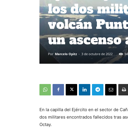
los dos mili
volcán Punt
un ascenso 
Por
Marcelo Opitz
-
3 de octubre de 2022
34
En la capilla del Ejército en el sector de C
dos militares encontrados fallecidos tras 
Octay.