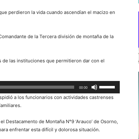
que perdieron la vida cuando ascendían el macizo en
 Comandante de la Tercera división de montaña de la
res de las instituciones que permitieron dar con el
Utiliza
00:00
las
spidió a los funcionarios con actividades castrenses
teclas
amiliares.
de
flecha
mo el Destacamento de Montaña N°9 ‘Arauco’ de Osorno,
arriba/abajo
a enfrentar esta difícil y dolorosa situación.
para