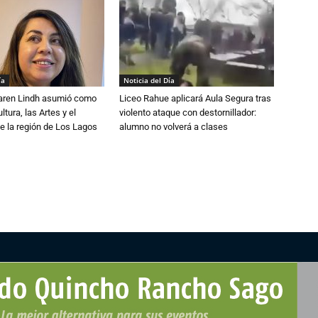
ía
Noticia del Día
Karen Lindh asumió como
Liceo Rahue aplicará Aula Segura tras
tura, las Artes y el
violento ataque con destornillador:
e la región de Los Lagos
alumno no volverá a clases