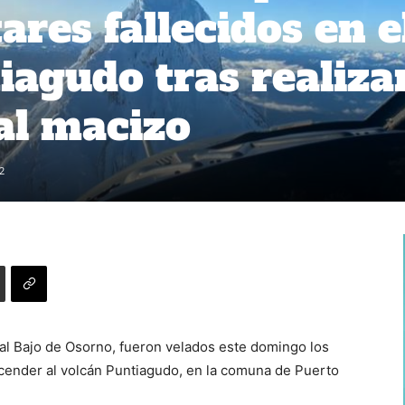
tares fallecidos en e
iagudo tras realiza
al macizo
2
añal Bajo de Osorno, fueron velados este domingo los
ascender al volcán Puntiagudo, en la comuna de Puerto